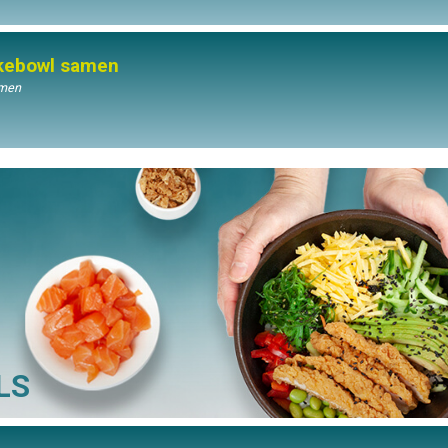
okebowl samen
amen
LS