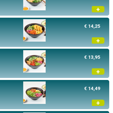
+
€ 14,25
+
€ 13,95
+
€ 14,49
+