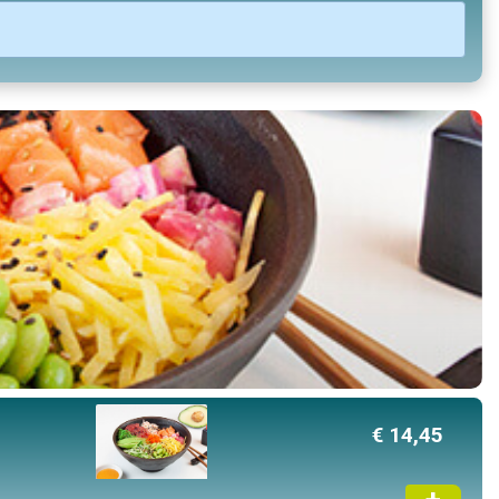
U heeft nog geen producten in uw
winkelmandje.
Totaal:
€ 0,00
Verder winkelen
Bestellen
€ 14,45