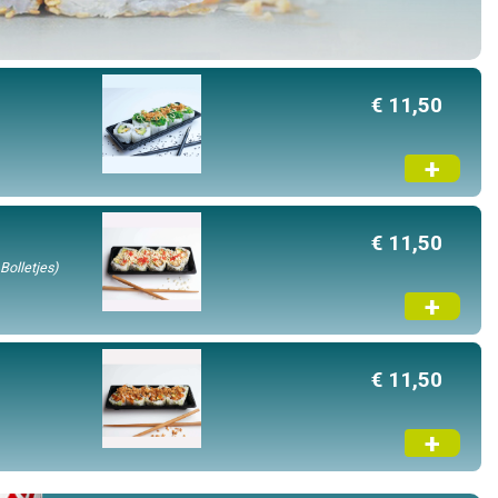
€ 11,50
+
€ 11,50
Bolletjes)
+
€ 11,50
+