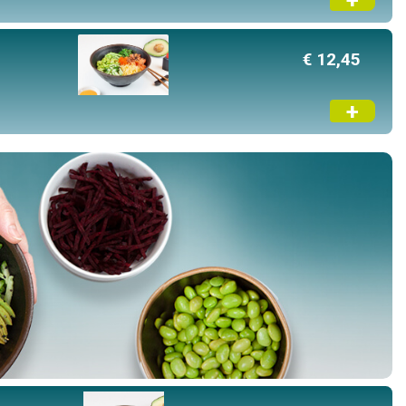
+
€ 12,45
+