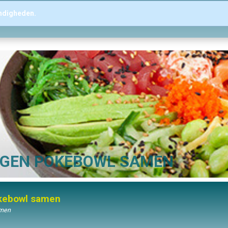
andigheden.
EIGEN POKEBOWL SAMEN
okebowl samen
amen