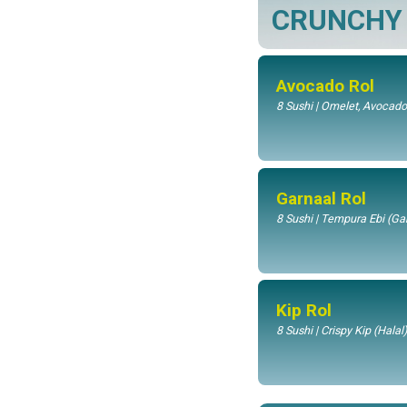
CRUNCHY
Avocado Rol
8 Sushi | Omelet, Avoca
Garnaal Rol
8 Sushi | Tempura Ebi (Ga
Kip Rol
8 Sushi | Crispy Kip (Hal