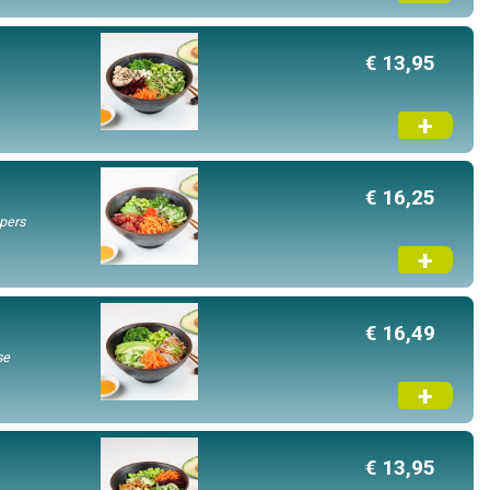
€ 13,95
+
€ 16,25
epers
+
€ 16,49
se
+
€ 13,95