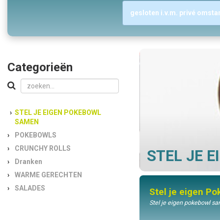
gesloten i.v.m. privé omst
Categorieën
STEL JE EIGEN POKEBOWL
SAMEN
POKEBOWLS
CRUNCHY ROLLS
STEL JE 
Dranken
WARME GERECHTEN
SALADES
Stel je eigen P
Stel je eigen pokebowl s