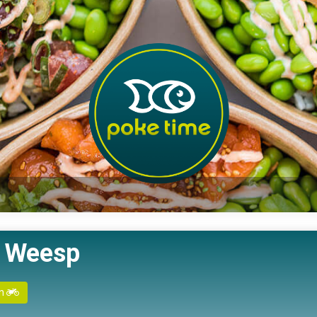
j Weesp
en